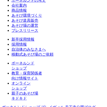
ボーネルンドの考え
会社案内
商品情報
あそび環境づくり
あそび道具販売
あそび場の運営
プレスリリース
新卒採用情報
採用情報
自治体のみなさまへ
移動式あそび場のご依頼
ボーネルンド
ショップ
教育・保育関係者
向け情報サイト
オンライン
ショップ
親子のあそび場
キドキド