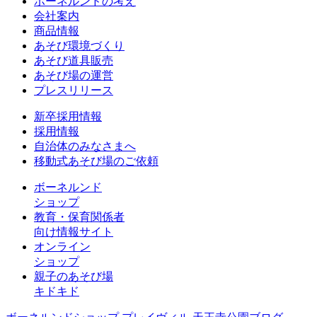
ボーネルンドの考え
会社案内
商品情報
あそび環境づくり
あそび道具販売
あそび場の運営
プレスリリース
新卒採用情報
採用情報
自治体のみなさまへ
移動式あそび場のご依頼
ボーネルンド
ショップ
教育・保育関係者
向け情報サイト
オンライン
ショップ
親子のあそび場
キドキド