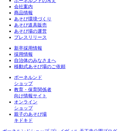
ボーネルンドの考え
会社案内
商品情報
あそび環境づくり
あそび道具販売
あそび場の運営
プレスリリース
新卒採用情報
採用情報
自治体のみなさまへ
移動式あそび場のご依頼
ボーネルンド
ショップ
教育・保育関係者
向け情報サイト
オンライン
ショップ
親子のあそび場
キドキド