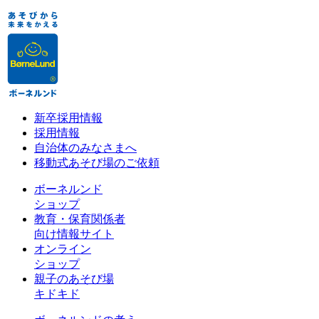
新卒採用情報
採用情報
自治体のみなさまへ
移動式あそび場のご依頼
ボーネルンド
ショップ
教育・保育関係者
向け情報サイト
オンライン
ショップ
親子のあそび場
キドキド