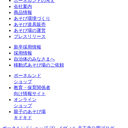
ボーネルンドの考え
会社案内
商品情報
あそび環境づくり
あそび道具販売
あそび場の運営
プレスリリース
新卒採用情報
採用情報
自治体のみなさまへ
移動式あそび場のご依頼
ボーネルンド
ショップ
教育・保育関係者
向け情報サイト
オンライン
ショップ
親子のあそび場
キドキド