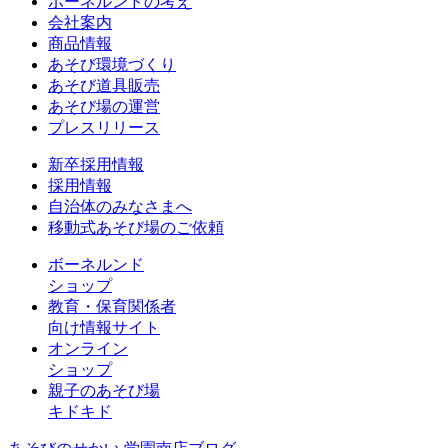
ボーネルンドの考え
会社案内
商品情報
あそび環境づくり
あそび道具販売
あそび場の運営
プレスリリース
新卒採用情報
採用情報
自治体のみなさまへ
移動式あそび場のご依頼
ボーネルンド
ショップ
教育・保育関係者
向け情報サイト
オンライン
ショップ
親子のあそび場
キドキド