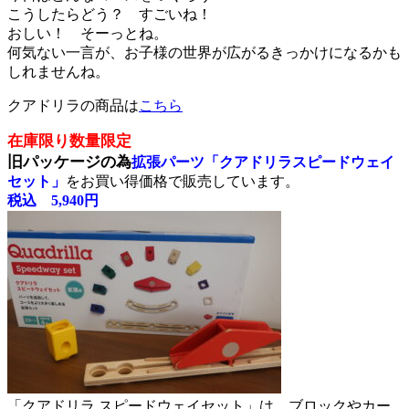
こうしたらどう？ すごいね！
おしい！ そーっとね。
何気ない一言が、お子様の世界が広がるきっかけになるかも
しれませんね。
クアドリラの商品は
こちら
在庫限り数量限定
旧パッケージの為
拡張パーツ「クアドリラスピードウェイ
セット」
をお買い得価格で販売しています。
税込 5,940円
「クアドリラ スピードウェイセット」は、ブロックやカー