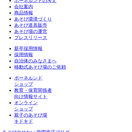
ボーネルンドの考え
会社案内
商品情報
あそび環境づくり
あそび道具販売
あそび場の運営
プレスリリース
新卒採用情報
採用情報
自治体のみなさまへ
移動式あそび場のご依頼
ボーネルンド
ショップ
教育・保育関係者
向け情報サイト
オンライン
ショップ
親子のあそび場
キドキド