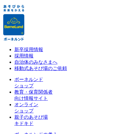
新卒採用情報
採用情報
自治体のみなさまへ
移動式あそび場のご依頼
ボーネルンド
ショップ
教育・保育関係者
向け情報サイト
オンライン
ショップ
親子のあそび場
キドキド