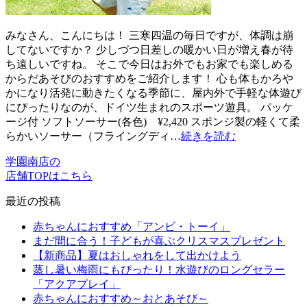
みなさん、こんにちは！ 三寒四温の毎日ですが、体調は崩
してないですか？ 少しづつ日差しの暖かい日が増え春が待
ち遠しいですね。 そこで今日はお外でもお家でも楽しめる
からだあそびのおすすめをご紹介します！ 心も体もかろや
かになり活発に動きたくなる季節に、屋内外で手軽な体遊び
にぴったりなのが、ドイツ生まれのスポーツ遊具。 パッケ
ージ付 ソフトソーサー(各色) ¥2,420 スポンジ製の軽くて柔
らかいソーサー（フライングディ…
続きを読む
学園南店の
店舗TOPはこちら
最近の投稿
赤ちゃんにおすすめ「アンビ・トーイ」
まだ間に合う！子どもが喜ぶクリスマスプレゼント
【新商品】夏はおしゃれをして出かけよう
蒸し暑い梅雨にもぴったり！水遊びのロングセラー
「アクアプレイ」
赤ちゃんにおすすめ～おとあそび～