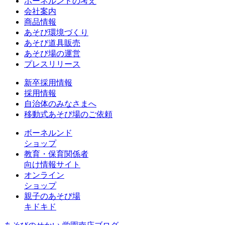
ボーネルンドの考え
会社案内
商品情報
あそび環境づくり
あそび道具販売
あそび場の運営
プレスリリース
新卒採用情報
採用情報
自治体のみなさまへ
移動式あそび場のご依頼
ボーネルンド
ショップ
教育・保育関係者
向け情報サイト
オンライン
ショップ
親子のあそび場
キドキド