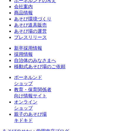
ボーネルンドの考え
会社案内
商品情報
あそび環境づくり
あそび道具販売
あそび場の運営
プレスリリース
新卒採用情報
採用情報
自治体のみなさまへ
移動式あそび場のご依頼
ボーネルンド
ショップ
教育・保育関係者
向け情報サイト
オンライン
ショップ
親子のあそび場
キドキド