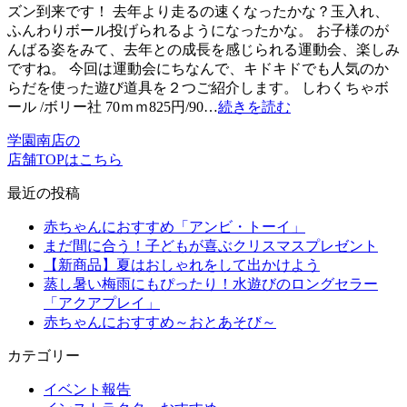
ズン到来です！ 去年より走るの速くなったかな？玉入れ、
ふんわりボール投げられるようになったかな。 お子様のが
んばる姿をみて、去年との成長を感じられる運動会、楽しみ
ですね。 今回は運動会にちなんで、キドキドでも人気のか
らだを使った遊び道具を２つご紹介します。 しわくちゃボ
ール /ボリー社 70ｍｍ825円/90…
続きを読む
学園南店の
店舗TOPはこちら
最近の投稿
赤ちゃんにおすすめ「アンビ・トーイ」
まだ間に合う！子どもが喜ぶクリスマスプレゼント
【新商品】夏はおしゃれをして出かけよう
蒸し暑い梅雨にもぴったり！水遊びのロングセラー
「アクアプレイ」
赤ちゃんにおすすめ～おとあそび～
カテゴリー
イベント報告