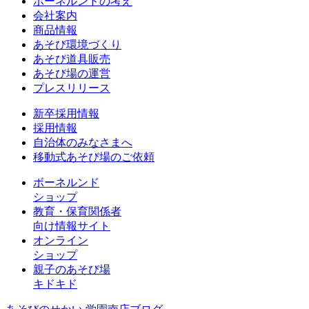
ボーネルンドの考え
会社案内
商品情報
あそび環境づくり
あそび道具販売
あそび場の運営
プレスリリース
新卒採用情報
採用情報
自治体のみなさまへ
移動式あそび場のご依頼
ボーネルンド
ショップ
教育・保育関係者
向け情報サイト
オンライン
ショップ
親子のあそび場
キドキド