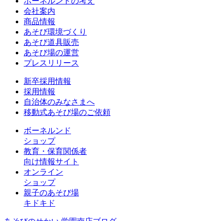
ボーネルンドの考え
会社案内
商品情報
あそび環境づくり
あそび道具販売
あそび場の運営
プレスリリース
新卒採用情報
採用情報
自治体のみなさまへ
移動式あそび場のご依頼
ボーネルンド
ショップ
教育・保育関係者
向け情報サイト
オンライン
ショップ
親子のあそび場
キドキド