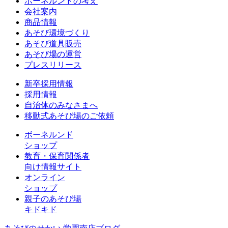
ボーネルンドの考え
会社案内
商品情報
あそび環境づくり
あそび道具販売
あそび場の運営
プレスリリース
新卒採用情報
採用情報
自治体のみなさまへ
移動式あそび場のご依頼
ボーネルンド
ショップ
教育・保育関係者
向け情報サイト
オンライン
ショップ
親子のあそび場
キドキド