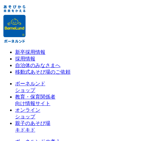
新卒採用情報
採用情報
自治体のみなさまへ
移動式あそび場のご依頼
ボーネルンド
ショップ
教育・保育関係者
向け情報サイト
オンライン
ショップ
親子のあそび場
キドキド