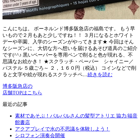
こんにちは。 ボーネルンド博多阪急店の福島です。 もう早
いもので２月もあと少しですね！！ ３月になるとホワイト
デーや卒園、入学のシーズンがやってきます★ 今回はそん
なシーズンに、大切な方へ想いを届けるあそび道具のご紹介
です(^^♪ 黒いペーパーを専用ペンで削ると色が現れる、不
思議なお絵かき！ ★スクラッチ・ペーパー シャイニー／
パステル ５歳ごろ～ ２，１６０円（税込） コインなどで削
ると文字や絵が現れるスクラッチペ…
続きを読む
博多阪急店の
店舗TOPはこちら
最近の記事
素材であそぶ！バルバルさんの髪型アトリエ 協力/福音
館書店
アクアプレイで水の不思議を体験しよう！
シロフォン演奏会開催