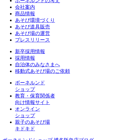
ボーネルンドの考え
会社案内
商品情報
あそび環境づくり
あそび道具販売
あそび場の運営
プレスリリース
新卒採用情報
採用情報
自治体のみなさまへ
移動式あそび場のご依頼
ボーネルンド
ショップ
教育・保育関係者
向け情報サイト
オンライン
ショップ
親子のあそび場
キドキド