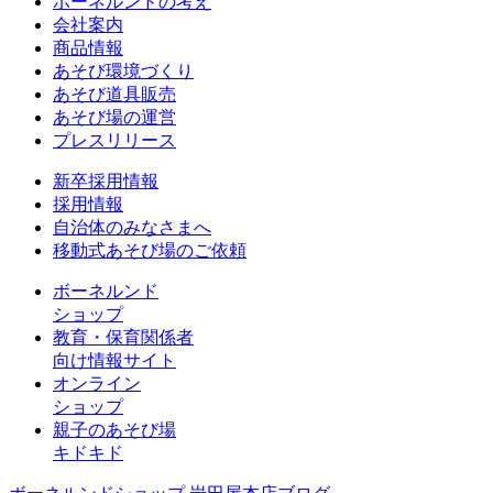
ボーネルンドの考え
会社案内
商品情報
あそび環境づくり
あそび道具販売
あそび場の運営
プレスリリース
新卒採用情報
採用情報
自治体のみなさまへ
移動式あそび場のご依頼
ボーネルンド
ショップ
教育・保育関係者
向け情報サイト
オンライン
ショップ
親子のあそび場
キドキド