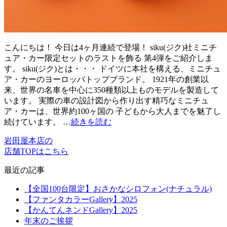
こんにちは！ 今日は4ヶ月連続で登場！ siku(ジク)社ミニチ
ュア・カー限定セットのラストを飾る 第4弾をご紹介しま
す。 siku(ジク)とは・・・ ドイツに本社を構える、ミニチュ
ア・カーのヨーロッパトップブランド。 1921年の創業以
来、世界の名車を中心に350種類以上ものモデルを製造して
います。 実際の車の設計図から作り出す精巧なミニチュ
ア・カーは、世界約100ヶ国の 子どもから大人までを魅了し
続けています。 …
続きを読む
岩田屋本店の
店舗TOPはこちら
最近の記事
【全国100台限定】おさかなシロフォン(ナチュラル)
【ファンタカラーGallery】2025
【かんてんネンドGallery】2025
年末のご挨拶