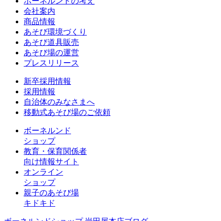
ボーネルンドの考え
会社案内
商品情報
あそび環境づくり
あそび道具販売
あそび場の運営
プレスリリース
新卒採用情報
採用情報
自治体のみなさまへ
移動式あそび場のご依頼
ボーネルンド
ショップ
教育・保育関係者
向け情報サイト
オンライン
ショップ
親子のあそび場
キドキド