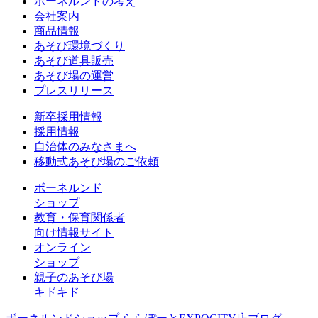
ボーネルンドの考え
会社案内
商品情報
あそび環境づくり
あそび道具販売
あそび場の運営
プレスリリース
新卒採用情報
採用情報
自治体のみなさまへ
移動式あそび場のご依頼
ボーネルンド
ショップ
教育・保育関係者
向け情報サイト
オンライン
ショップ
親子のあそび場
キドキド