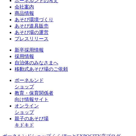
ボーネルンドの考え
会社案内
商品情報
あそび環境づくり
あそび道具販売
あそび場の運営
プレスリリース
新卒採用情報
採用情報
自治体のみなさまへ
移動式あそび場のご依頼
ボーネルンド
ショップ
教育・保育関係者
向け情報サイト
オンライン
ショップ
親子のあそび場
キドキド