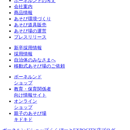
ボーネルンドの考え
会社案内
商品情報
あそび環境づくり
あそび道具販売
あそび場の運営
プレスリリース
新卒採用情報
採用情報
自治体のみなさまへ
移動式あそび場のご依頼
ボーネルンド
ショップ
教育・保育関係者
向け情報サイト
オンライン
ショップ
親子のあそび場
キドキド