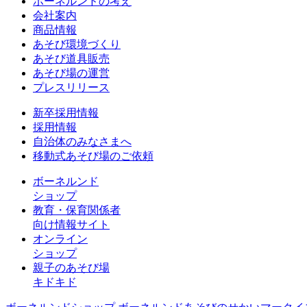
ボーネルンドの考え
会社案内
商品情報
あそび環境づくり
あそび道具販売
あそび場の運営
プレスリリース
新卒採用情報
採用情報
自治体のみなさまへ
移動式あそび場のご依頼
ボーネルンド
ショップ
教育・保育関係者
向け情報サイト
オンライン
ショップ
親子のあそび場
キドキド