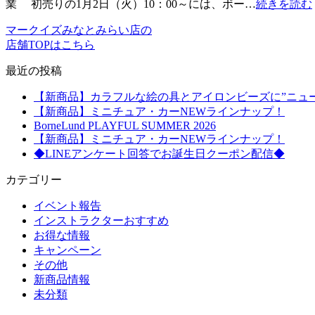
業 初売りの1月2日（火）10：00～には、ボー…
続きを読む
マークイズみなとみらい店の
店舗TOPはこちら
最近の投稿
【新商品】カラフルな絵の具とアイロンビーズに”ニュ
【新商品】ミニチュア・カーNEWラインナップ！
BorneLund PLAYFUL SUMMER 2026
【新商品】ミニチュア・カーNEWラインナップ！
◆LINEアンケート回答でお誕生日クーポン配信◆
カテゴリー
イベント報告
インストラクターおすすめ
お得な情報
キャンペーン
その他
新商品情報
未分類