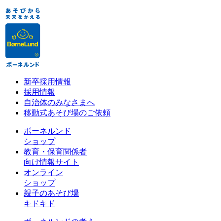
新卒採用情報
採用情報
自治体のみなさまへ
移動式あそび場のご依頼
ボーネルンド
ショップ
教育・保育関係者
向け情報サイト
オンライン
ショップ
親子のあそび場
キドキド