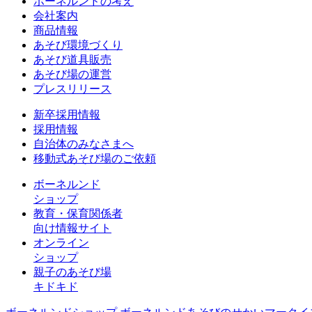
ボーネルンドの考え
会社案内
商品情報
あそび環境づくり
あそび道具販売
あそび場の運営
プレスリリース
新卒採用情報
採用情報
自治体のみなさまへ
移動式あそび場のご依頼
ボーネルンド
ショップ
教育・保育関係者
向け情報サイト
オンライン
ショップ
親子のあそび場
キドキド