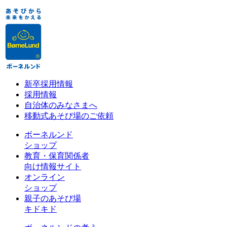
新卒採用情報
採用情報
自治体のみなさまへ
移動式あそび場のご依頼
ボーネルンド
ショップ
教育・保育関係者
向け情報サイト
オンライン
ショップ
親子のあそび場
キドキド