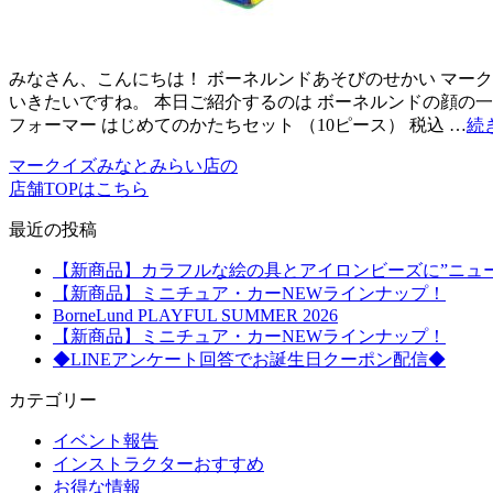
みなさん、こんにちは！ ボーネルンドあそびのせかい マーク
いきたいですね。 本日ご紹介するのは ボーネルンドの顔の
フォーマー はじめてのかたちセット （10ピース） 税込 …
続
マークイズみなとみらい店の
店舗TOPはこちら
最近の投稿
【新商品】カラフルな絵の具とアイロンビーズに”ニュ
【新商品】ミニチュア・カーNEWラインナップ！
BorneLund PLAYFUL SUMMER 2026
【新商品】ミニチュア・カーNEWラインナップ！
◆LINEアンケート回答でお誕生日クーポン配信◆
カテゴリー
イベント報告
インストラクターおすすめ
お得な情報