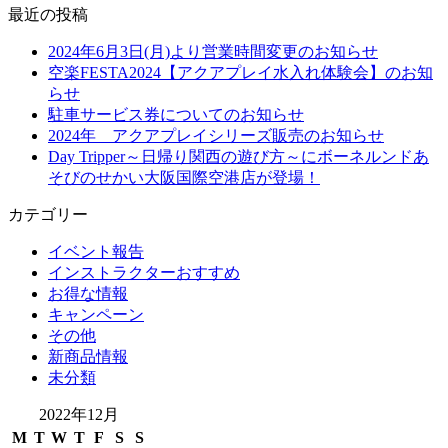
最近の投稿
2024年6月3日(月)より営業時間変更のお知らせ
空楽FESTA2024【アクアプレイ水入れ体験会】のお知
らせ
駐車サービス券についてのお知らせ
2024年 アクアプレイシリーズ販売のお知らせ
Day Tripper～日帰り関西の遊び方～にボーネルンドあ
そびのせかい大阪国際空港店が登場！
カテゴリー
イベント報告
インストラクターおすすめ
お得な情報
キャンペーン
その他
新商品情報
未分類
2022年12月
M
T
W
T
F
S
S