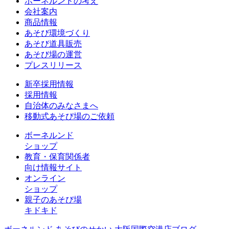
ボーネルンドの考え
会社案内
商品情報
あそび環境づくり
あそび道具販売
あそび場の運営
プレスリリース
新卒採用情報
採用情報
自治体のみなさまへ
移動式あそび場のご依頼
ボーネルンド
ショップ
教育・保育関係者
向け情報サイト
オンライン
ショップ
親子のあそび場
キドキド