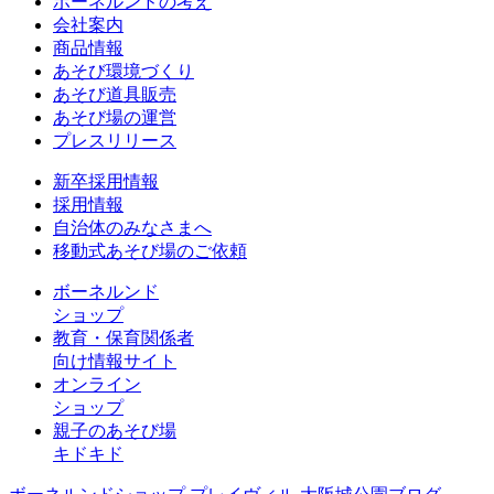
ボーネルンドの考え
会社案内
商品情報
あそび環境づくり
あそび道具販売
あそび場の運営
プレスリリース
新卒採用情報
採用情報
自治体のみなさまへ
移動式あそび場のご依頼
ボーネルンド
ショップ
教育・保育関係者
向け情報サイト
オンライン
ショップ
親子のあそび場
キドキド