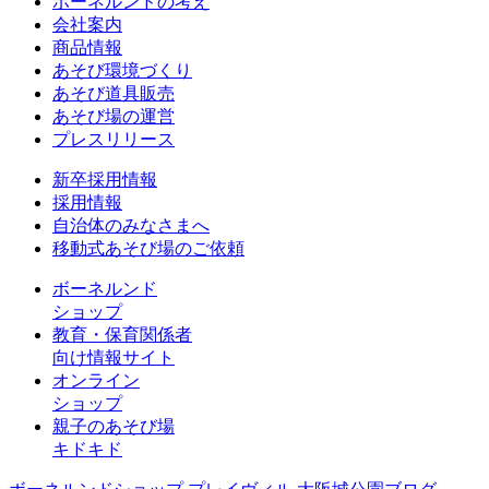
ボーネルンドの考え
会社案内
商品情報
あそび環境づくり
あそび道具販売
あそび場の運営
プレスリリース
新卒採用情報
採用情報
自治体のみなさまへ
移動式あそび場のご依頼
ボーネルンド
ショップ
教育・保育関係者
向け情報サイト
オンライン
ショップ
親子のあそび場
キドキド