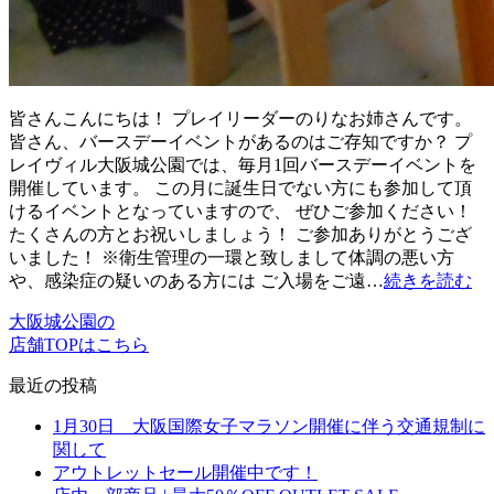
皆さんこんにちは！ プレイリーダーのりなお姉さんです。
皆さん、バースデーイベントがあるのはご存知ですか？ プ
レイヴィル大阪城公園では、毎月1回バースデーイベントを
開催しています。 この月に誕生日でない方にも参加して頂
けるイベントとなっていますので、 ぜひご参加ください！
たくさんの方とお祝いしましょう！ ご参加ありがとうござ
いました！ ※衛生管理の一環と致しまして体調の悪い方
や、感染症の疑いのある方には ご入場をご遠…
続きを読む
大阪城公園の
店舗TOPはこちら
最近の投稿
1月30日 大阪国際女子マラソン開催に伴う交通規制に
関して
アウトレットセール開催中です！