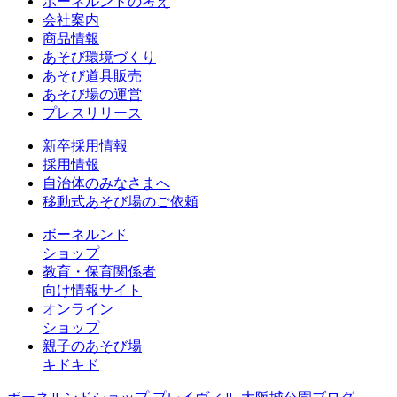
ボーネルンドの考え
会社案内
商品情報
あそび環境づくり
あそび道具販売
あそび場の運営
プレスリリース
新卒採用情報
採用情報
自治体のみなさまへ
移動式あそび場のご依頼
ボーネルンド
ショップ
教育・保育関係者
向け情報サイト
オンライン
ショップ
親子のあそび場
キドキド