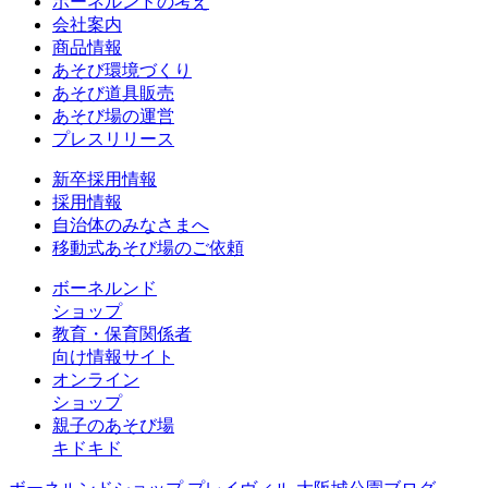
ボーネルンドの考え
会社案内
商品情報
あそび環境づくり
あそび道具販売
あそび場の運営
プレスリリース
新卒採用情報
採用情報
自治体のみなさまへ
移動式あそび場のご依頼
ボーネルンド
ショップ
教育・保育関係者
向け情報サイト
オンライン
ショップ
親子のあそび場
キドキド