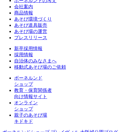
ボーネルンドの考え
会社案内
商品情報
あそび環境づくり
あそび道具販売
あそび場の運営
プレスリリース
新卒採用情報
採用情報
自治体のみなさまへ
移動式あそび場のご依頼
ボーネルンド
ショップ
教育・保育関係者
向け情報サイト
オンライン
ショップ
親子のあそび場
キドキド