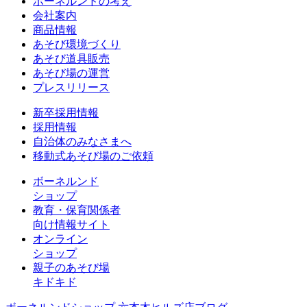
ボーネルンドの考え
会社案内
商品情報
あそび環境づくり
あそび道具販売
あそび場の運営
プレスリリース
新卒採用情報
採用情報
自治体のみなさまへ
移動式あそび場のご依頼
ボーネルンド
ショップ
教育・保育関係者
向け情報サイト
オンライン
ショップ
親子のあそび場
キドキド