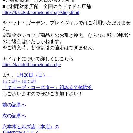
■ご有効期限 購入日から6ヶ月間
■ご利用対象店舗 全国のキドキド21店舗
https://kidokid.bornelund.co.jp/shop.html
※トット・ガーデン、プレイヴィルではご利用いただけませ
ん。
※現金やショップ商品とのお引き換え、ならびに残り時間分
のご返金はいたしかねます。
※ご購入時、各種割引の適応はできません。
キドキドについて詳しくはこちら
https://kidokid.bornelund.co.jp/
また、
1月20日（日）
15：00～16：00
「キューブ・コースター」組み立て体験会
もございますのでぜひご参加下さい！
前の記事へ
次の記事へ
六本木ヒルズ店（本店）の
店舗TOPはこちら