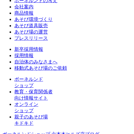
ボーネルンドの考え
会社案内
商品情報
あそび環境づくり
あそび道具販売
あそび場の運営
プレスリリース
新卒採用情報
採用情報
自治体のみなさまへ
移動式あそび場のご依頼
ボーネルンド
ショップ
教育・保育関係者
向け情報サイト
オンライン
ショップ
親子のあそび場
キドキド