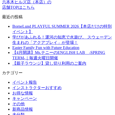
六本木ヒルズ店（本店）の
店舗TOPはこちら
最近の投稿
BorneLund PLAYFUL SUMMER 2026【本店だけの特別
イベント】
学びがあふれる！運河の知恵で水遊び。 スウェーデン
生まれの「アクアプレイ」が登場！
Easter Family Fun with Future Education
【4月開講】Ms.テニーのENGLISH LAB -SPRING
TERM-｜毎週火曜日開催
【親子ラウンジ】貸し切り利用のご案内
カテゴリー
イベント報告
インストラクターおすすめ
お得な情報
キャンペーン
その他
新商品情報
未分類