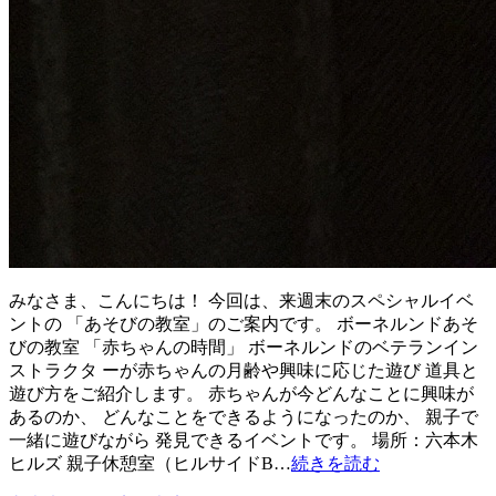
みなさま、こんにちは！ 今回は、来週末のスペシャルイベ
ントの 「あそびの教室」のご案内です。 ボーネルンドあそ
びの教室 「赤ちゃんの時間」 ボーネルンドのベテランイン
ストラクタ ーが赤ちゃんの月齢や興味に応じた遊び 道具と
遊び方をご紹介します。 赤ちゃんが今どんなことに興味が
あるのか、 どんなことをできるようになったのか、 親子で
一緒に遊びながら 発見できるイベントです。 場所：六本木
ヒルズ 親子休憩室（ヒルサイドB…
続きを読む