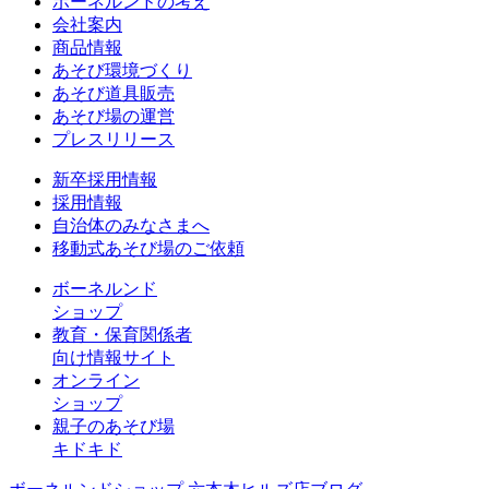
ボーネルンドの考え
会社案内
商品情報
あそび環境づくり
あそび道具販売
あそび場の運営
プレスリリース
新卒採用情報
採用情報
自治体のみなさまへ
移動式あそび場のご依頼
ボーネルンド
ショップ
教育・保育関係者
向け情報サイト
オンライン
ショップ
親子のあそび場
キドキド