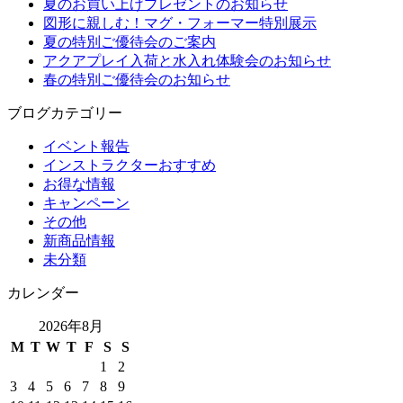
夏のお買い上げプレゼントのお知らせ
図形に親しむ！マグ・フォーマー特別展示
夏の特別ご優待会のご案内
アクアプレイ入荷と水入れ体験会のお知らせ
春の特別ご優待会のお知らせ
ブログカテゴリー
イベント報告
インストラクターおすすめ
お得な情報
キャンペーン
その他
新商品情報
未分類
カレンダー
2026年8月
M
T
W
T
F
S
S
1
2
3
4
5
6
7
8
9