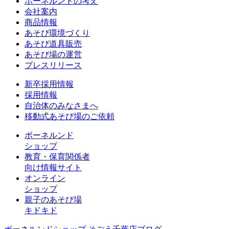
ボーネルンドの考え
会社案内
商品情報
あそび環境づくり
あそび道具販売
あそび場の運営
プレスリリース
新卒採用情報
採用情報
自治体のみなさまへ
移動式あそび場のご依頼
ボーネルンド
ショップ
教育・保育関係者
向け情報サイト
オンライン
ショップ
親子のあそび場
キドキド