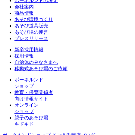
ボーネルンドの考え
会社案内
商品情報
あそび環境づくり
あそび道具販売
あそび場の運営
プレスリリース
新卒採用情報
採用情報
自治体のみなさまへ
移動式あそび場のご依頼
ボーネルンド
ショップ
教育・保育関係者
向け情報サイト
オンライン
ショップ
親子のあそび場
キドキド