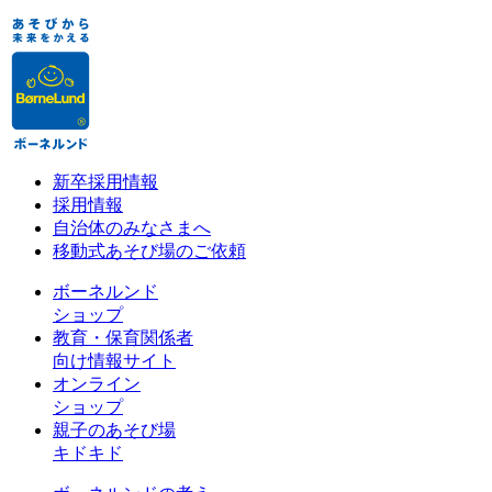
新卒採用情報
採用情報
自治体のみなさまへ
移動式あそび場のご依頼
ボーネルンド
ショップ
教育・保育関係者
向け情報サイト
オンライン
ショップ
親子のあそび場
キドキド