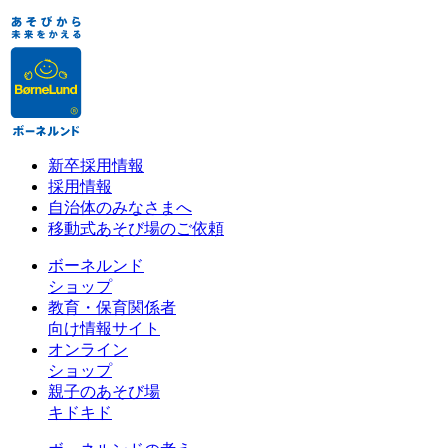
新卒採用情報
採用情報
自治体のみなさまへ
移動式あそび場のご依頼
ボーネルンド
ショップ
教育・保育関係者
向け情報サイト
オンライン
ショップ
親子のあそび場
キドキド