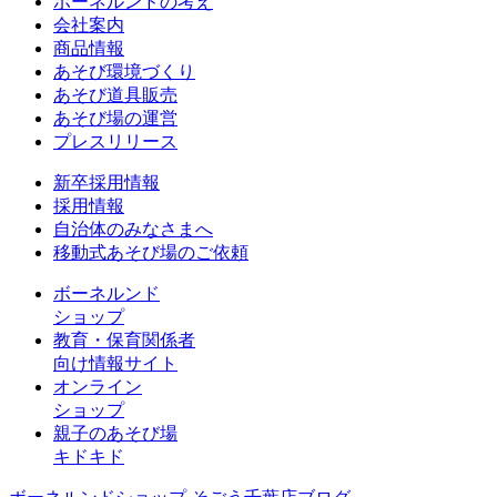
ボーネルンドの考え
会社案内
商品情報
あそび環境づくり
あそび道具販売
あそび場の運営
プレスリリース
新卒採用情報
採用情報
自治体のみなさまへ
移動式あそび場のご依頼
ボーネルンド
ショップ
教育・保育関係者
向け情報サイト
オンライン
ショップ
親子のあそび場
キドキド