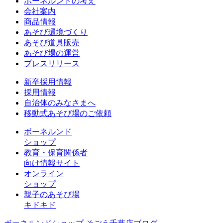
ボーネルンドの考え
会社案内
商品情報
あそび環境づくり
あそび道具販売
あそび場の運営
プレスリリース
新卒採用情報
採用情報
自治体のみなさまへ
移動式あそび場のご依頼
ボーネルンド
ショップ
教育・保育関係者
向け情報サイト
オンライン
ショップ
親子のあそび場
キドキド