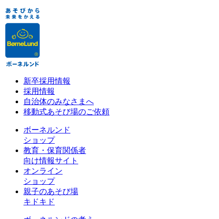
新卒採用情報
採用情報
自治体のみなさまへ
移動式あそび場のご依頼
ボーネルンド
ショップ
教育・保育関係者
向け情報サイト
オンライン
ショップ
親子のあそび場
キドキド