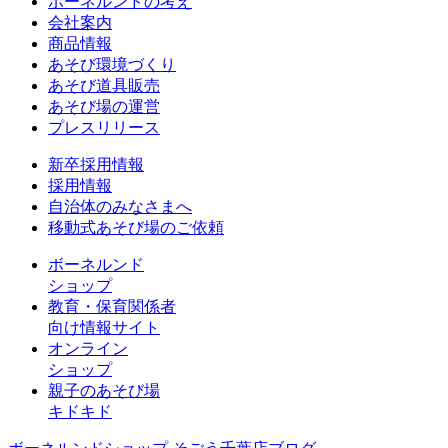
ボーネルンドの考え
会社案内
商品情報
あそび環境づくり
あそび道具販売
あそび場の運営
プレスリリース
新卒採用情報
採用情報
自治体のみなさまへ
移動式あそび場のご依頼
ボーネルンド
ショップ
教育・保育関係者
向け情報サイト
オンライン
ショップ
親子のあそび場
キドキド