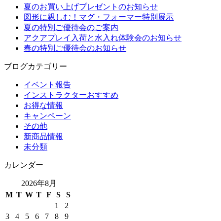
夏のお買い上げプレゼントのお知らせ
図形に親しむ！マグ・フォーマー特別展示
夏の特別ご優待会のご案内
アクアプレイ入荷と水入れ体験会のお知らせ
春の特別ご優待会のお知らせ
ブログカテゴリー
イベント報告
インストラクターおすすめ
お得な情報
キャンペーン
その他
新商品情報
未分類
カレンダー
2026年8月
M
T
W
T
F
S
S
1
2
3
4
5
6
7
8
9