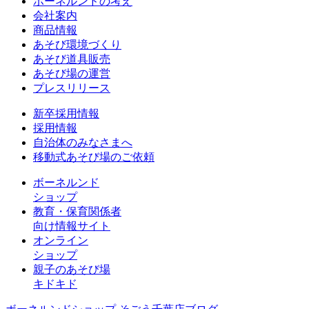
ボーネルンドの考え
会社案内
商品情報
あそび環境づくり
あそび道具販売
あそび場の運営
プレスリリース
新卒採用情報
採用情報
自治体のみなさまへ
移動式あそび場のご依頼
ボーネルンド
ショップ
教育・保育関係者
向け情報サイト
オンライン
ショップ
親子のあそび場
キドキド