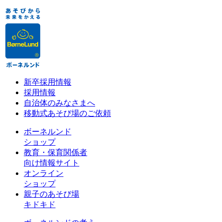
新卒採用情報
採用情報
自治体のみなさまへ
移動式あそび場のご依頼
ボーネルンド
ショップ
教育・保育関係者
向け情報サイト
オンライン
ショップ
親子のあそび場
キドキド