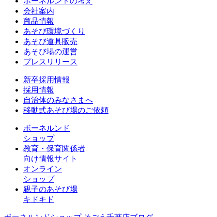
ボーネルンドの考え
会社案内
商品情報
あそび環境づくり
あそび道具販売
あそび場の運営
プレスリリース
新卒採用情報
採用情報
自治体のみなさまへ
移動式あそび場のご依頼
ボーネルンド
ショップ
教育・保育関係者
向け情報サイト
オンライン
ショップ
親子のあそび場
キドキド