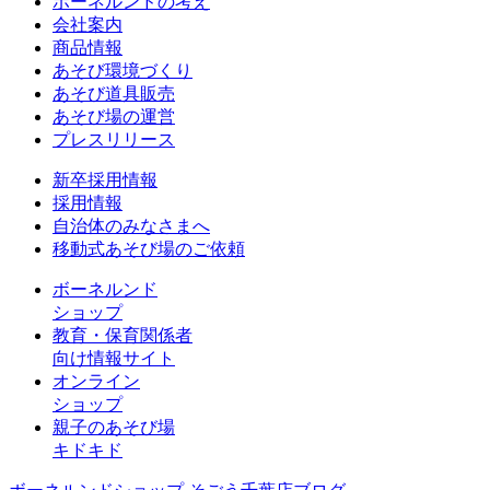
ボーネルンドの考え
会社案内
商品情報
あそび環境づくり
あそび道具販売
あそび場の運営
プレスリリース
新卒採用情報
採用情報
自治体のみなさまへ
移動式あそび場のご依頼
ボーネルンド
ショップ
教育・保育関係者
向け情報サイト
オンライン
ショップ
親子のあそび場
キドキド