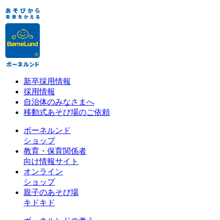
新卒採用情報
採用情報
自治体のみなさまへ
移動式あそび場のご依頼
ボーネルンド
ショップ
教育・保育関係者
向け情報サイト
オンライン
ショップ
親子のあそび場
キドキド