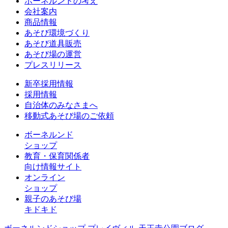
ボーネルンドの考え
会社案内
商品情報
あそび環境づくり
あそび道具販売
あそび場の運営
プレスリリース
新卒採用情報
採用情報
自治体のみなさまへ
移動式あそび場のご依頼
ボーネルンド
ショップ
教育・保育関係者
向け情報サイト
オンライン
ショップ
親子のあそび場
キドキド