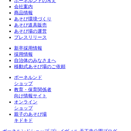
ボーネルンドの考え
会社案内
商品情報
あそび環境づくり
あそび道具販売
あそび場の運営
プレスリリース
新卒採用情報
採用情報
自治体のみなさまへ
移動式あそび場のご依頼
ボーネルンド
ショップ
教育・保育関係者
向け情報サイト
オンライン
ショップ
親子のあそび場
キドキド