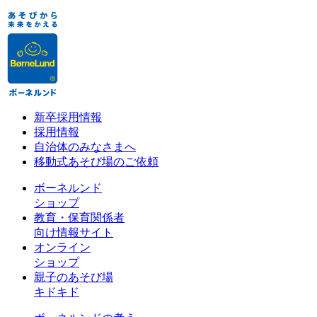
新卒採用情報
採用情報
自治体のみなさまへ
移動式あそび場のご依頼
ボーネルンド
ショップ
教育・保育関係者
向け情報サイト
オンライン
ショップ
親子のあそび場
キドキド