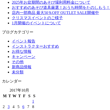
2025年お盆期間のあそび場利用料金について
おすすめのあそび道具厳選！おうち時間をたのしもう！
店内一部商品 最大50％OFF OUTLET SALE開催中
クリスマスイベントのご様子
1月開催のイベントについて
ブログカテゴリー
イベント報告
インストラクターおすすめ
お得な情報
キャンペーン
その他
新商品情報
未分類
カレンダー
2017年10月
M
T
W
T
F
S
S
1
2
3
4
5
6
7
8