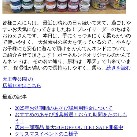
皆様こんにちは。 最近は晴れの日も続いて来て、過ごしや
すいお天気になってきましたね！ プレイリーダーのちはる
おねえさんです。 本日は、手にくっつきにくく柔らかいの
で使いやすく、 天然素材の寒天を使っているので、小さな
お子様にも安心に遊んで頂ける かんてんネンドについて、
ご紹介させて頂きます！ ボーネルンドオリジナルのかんて
んネンドは、 その名の通り、原料は「寒天」で出来ていま
す。 保湿性が高いので長持ちしやすく、柔ら…
続きを読む
天王寺公園 の
店舗TOPはこちら
最近の記事
2025年お盆期間のあそび場利用料金について
おすすめのあそび道具厳選！おうち時間をたのしも
う！
店内一部商品 最大50％OFF OUTLET SALE開催中
クリスマスイベントのご様子