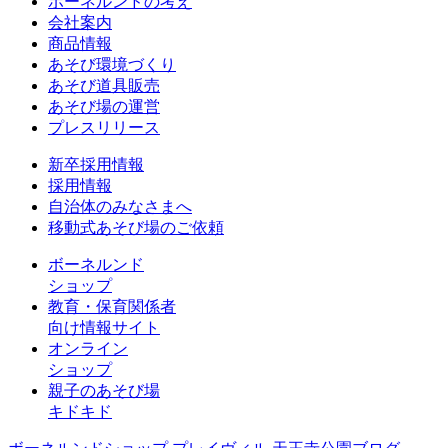
ボーネルンドの考え
会社案内
商品情報
あそび環境づくり
あそび道具販売
あそび場の運営
プレスリリース
新卒採用情報
採用情報
自治体のみなさまへ
移動式あそび場のご依頼
ボーネルンド
ショップ
教育・保育関係者
向け情報サイト
オンライン
ショップ
親子のあそび場
キドキド