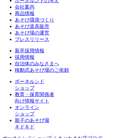
ボーネルンドの考え
会社案内
商品情報
あそび環境づくり
あそび道具販売
あそび場の運営
プレスリリース
新卒採用情報
採用情報
自治体のみなさまへ
移動式あそび場のご依頼
ボーネルンド
ショップ
教育・保育関係者
向け情報サイト
オンライン
ショップ
親子のあそび場
キドキド