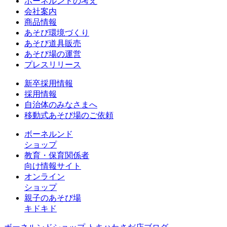
ボーネルンドの考え
会社案内
商品情報
あそび環境づくり
あそび道具販売
あそび場の運営
プレスリリース
新卒採用情報
採用情報
自治体のみなさまへ
移動式あそび場のご依頼
ボーネルンド
ショップ
教育・保育関係者
向け情報サイト
オンライン
ショップ
親子のあそび場
キドキド