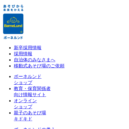
新卒採用情報
採用情報
自治体のみなさまへ
移動式あそび場のご依頼
ボーネルンド
ショップ
教育・保育関係者
向け情報サイト
オンライン
ショップ
親子のあそび場
キドキド