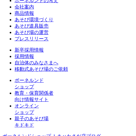
ボーネルンドの考え
会社案内
商品情報
あそび環境づくり
あそび道具販売
あそび場の運営
プレスリリース
新卒採用情報
採用情報
自治体のみなさまへ
移動式あそび場のご依頼
ボーネルンド
ショップ
教育・保育関係者
向け情報サイト
オンライン
ショップ
親子のあそび場
キドキド