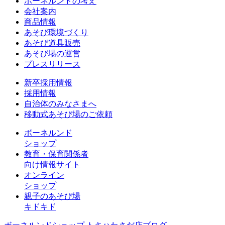
ボーネルンドの考え
会社案内
商品情報
あそび環境づくり
あそび道具販売
あそび場の運営
プレスリリース
新卒採用情報
採用情報
自治体のみなさまへ
移動式あそび場のご依頼
ボーネルンド
ショップ
教育・保育関係者
向け情報サイト
オンライン
ショップ
親子のあそび場
キドキド