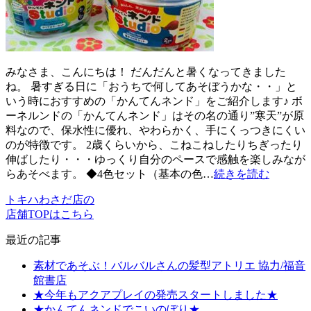
みなさま、こんにちは！ だんだんと暑くなってきました
ね。 暑すぎる日に「おうちで何してあそぼうかな・・」と
いう時におすすめの「かんてんネンド」をご紹介します♪ ボ
ーネルンドの「かんてんネンド」はその名の通り”寒天”が原
料なので、保水性に優れ、やわらかく、手にくっつきにくい
のが特徴です。 2歳くらいから、こねこねしたりちぎったり
伸ばしたり・・・ゆっくり自分のペースで感触を楽しみなが
らあそべます。 ◆4色セット（基本の色…
続きを読む
トキハわさだ店の
店舗TOPはこちら
最近の記事
素材であそぶ！バルバルさんの髪型アトリエ 協力/福音
館書店
★今年もアクアプレイの発売スタートしました★
★かんてんネンドでこいのぼり★