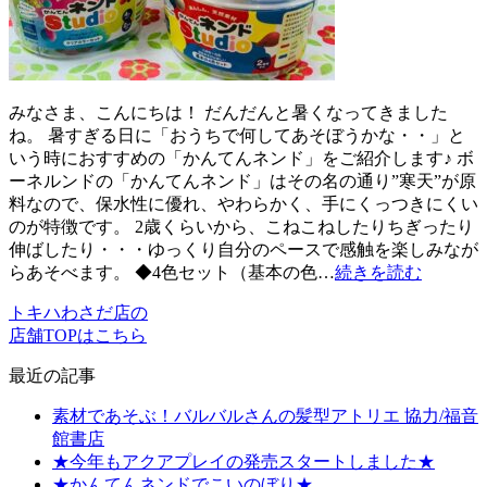
みなさま、こんにちは！ だんだんと暑くなってきました
ね。 暑すぎる日に「おうちで何してあそぼうかな・・」と
いう時におすすめの「かんてんネンド」をご紹介します♪ ボ
ーネルンドの「かんてんネンド」はその名の通り”寒天”が原
料なので、保水性に優れ、やわらかく、手にくっつきにくい
のが特徴です。 2歳くらいから、こねこねしたりちぎったり
伸ばしたり・・・ゆっくり自分のペースで感触を楽しみなが
らあそべます。 ◆4色セット（基本の色…
続きを読む
トキハわさだ店の
店舗TOPはこちら
最近の記事
素材であそぶ！バルバルさんの髪型アトリエ 協力/福音
館書店
★今年もアクアプレイの発売スタートしました★
★かんてんネンドでこいのぼり★