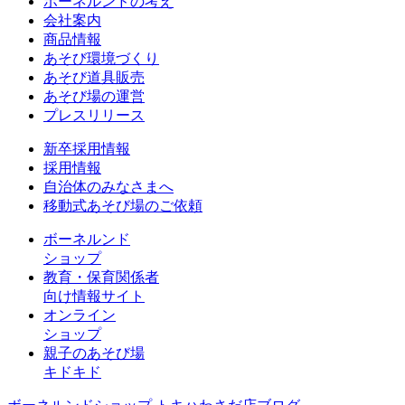
ボーネルンドの考え
会社案内
商品情報
あそび環境づくり
あそび道具販売
あそび場の運営
プレスリリース
新卒採用情報
採用情報
自治体のみなさまへ
移動式あそび場のご依頼
ボーネルンド
ショップ
教育・保育関係者
向け情報サイト
オンライン
ショップ
親子のあそび場
キドキド