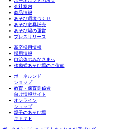
ボーネルンドの考え
会社案内
商品情報
あそび環境づくり
あそび道具販売
あそび場の運営
プレスリリース
新卒採用情報
採用情報
自治体のみなさまへ
移動式あそび場のご依頼
ボーネルンド
ショップ
教育・保育関係者
向け情報サイト
オンライン
ショップ
親子のあそび場
キドキド