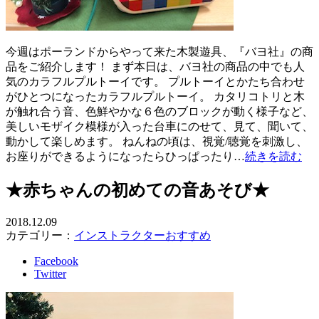
今週はポーランドからやって来た木製遊具、『バヨ社』の商
品をご紹介します！ まず本日は、バヨ社の商品の中でも人
気のカラフルプルトーイです。 プルトーイとかたち合わせ
がひとつになったカラフルプルトーイ。 カタリコトリと木
が触れ合う音、色鮮やかな６色のブロックが動く様子など、
美しいモザイク模様が入った台車にのせて、見て、聞いて、
動かして楽しめます。 ねんねの頃は、視覚/聴覚を刺激し、
お座りができるようになったらひっぱったり…
続きを読む
★赤ちゃんの初めての音あそび★
2018.12.09
カテゴリー：
インストラクターおすすめ
Facebook
Twitter