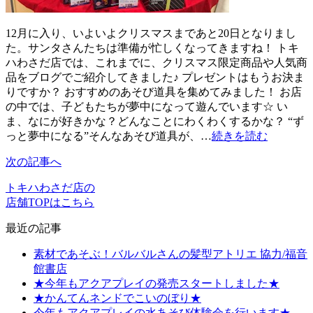
12月に入り、いよいよクリスマスまであと20日となりまし
た。サンタさんたちは準備が忙しくなってきますね！ トキ
ハわさだ店では、これまでに、クリスマス限定商品や人気商
品をブログでご紹介してきました♪ プレゼントはもうお決ま
りですか？ おすすめのあそび道具を集めてみました！ お店
の中では、子どもたちが夢中になって遊んでいます☆ い
ま、なにが好きかな？どんなことにわくわくするかな？ “ず
っと夢中になる”そんなあそび道具が、…
続きを読む
次の記事へ
トキハわさだ店の
店舗TOPはこちら
最近の記事
素材であそぶ！バルバルさんの髪型アトリエ 協力/福音
館書店
★今年もアクアプレイの発売スタートしました★
★かんてんネンドでこいのぼり★
今年もアクアプレイの水あそび体験会を行います★