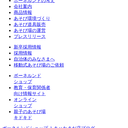
ボーネルンドの考え
会社案内
商品情報
あそび環境づくり
あそび道具販売
あそび場の運営
プレスリリース
新卒採用情報
採用情報
自治体のみなさまへ
移動式あそび場のご依頼
ボーネルンド
ショップ
教育・保育関係者
向け情報サイト
オンライン
ショップ
親子のあそび場
キドキド