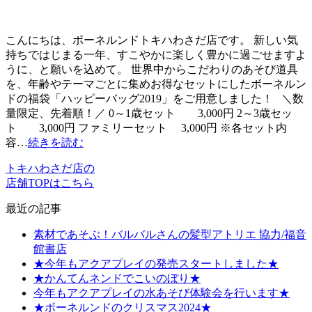
こんにちは、ボーネルンドトキハわさだ店です。 新しい気
持ちではじまる一年、すこやかに楽しく豊かに過ごせますよ
うに、と願いを込めて。 世界中からこだわりのあそび道具
を、年齢やテーマごとに集めお得なセットにしたボーネルン
ドの福袋「ハッピーバッグ2019」をご用意しました！ ＼数
量限定、先着順！／ 0～1歳セット 3,000円 2～3歳セッ
ト 3,000円 ファミリーセット 3,000円 ※各セット内
容…
続きを読む
トキハわさだ店の
店舗TOPはこちら
最近の記事
素材であそぶ！バルバルさんの髪型アトリエ 協力/福音
館書店
★今年もアクアプレイの発売スタートしました★
★かんてんネンドでこいのぼり★
今年もアクアプレイの水あそび体験会を行います★
★ボーネルンドのクリスマス2024★