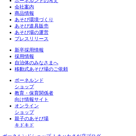
ボーネルンドの考え
会社案内
商品情報
あそび環境づくり
あそび道具販売
あそび場の運営
プレスリリース
新卒採用情報
採用情報
自治体のみなさまへ
移動式あそび場のご依頼
ボーネルンド
ショップ
教育・保育関係者
向け情報サイト
オンライン
ショップ
親子のあそび場
キドキド