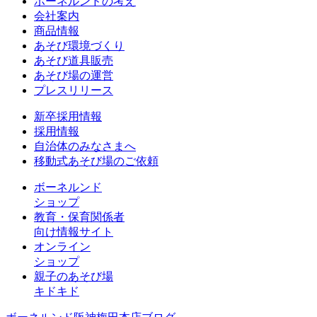
ボーネルンドの考え
会社案内
商品情報
あそび環境づくり
あそび道具販売
あそび場の運営
プレスリリース
新卒採用情報
採用情報
自治体のみなさまへ
移動式あそび場のご依頼
ボーネルンド
ショップ
教育・保育関係者
向け情報サイト
オンライン
ショップ
親子のあそび場
キドキド