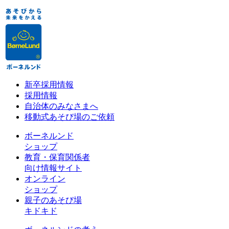
新卒採用情報
採用情報
自治体のみなさまへ
移動式あそび場のご依頼
ボーネルンド
ショップ
教育・保育関係者
向け情報サイト
オンライン
ショップ
親子のあそび場
キドキド