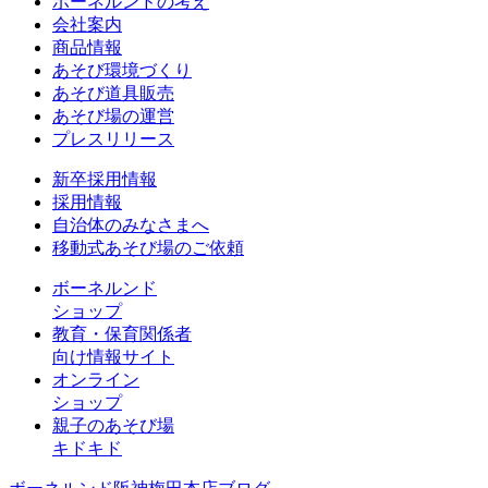
ボーネルンドの考え
会社案内
商品情報
あそび環境づくり
あそび道具販売
あそび場の運営
プレスリリース
新卒採用情報
採用情報
自治体のみなさまへ
移動式あそび場のご依頼
ボーネルンド
ショップ
教育・保育関係者
向け情報サイト
オンライン
ショップ
親子のあそび場
キドキド