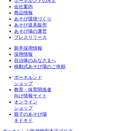
ボーネルンドの考え
会社案内
商品情報
あそび環境づくり
あそび道具販売
あそび場の運営
プレスリリース
新卒採用情報
採用情報
自治体のみなさまへ
移動式あそび場のご依頼
ボーネルンド
ショップ
教育・保育関係者
向け情報サイト
オンライン
ショップ
親子のあそび場
キドキド